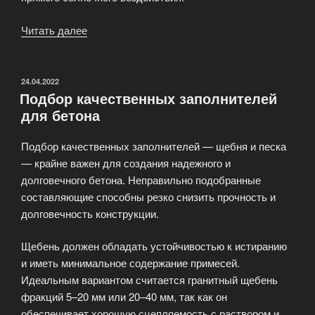
Читать далее
«Особенности
покупки
бетона
зимой
ОПУБЛИКОВАНО
24.04.2022
Подбор качественных заполнителей
и
для бетона
летом»
Подбор качественных заполнителей — щебня и песка
— крайне важен для создания надежного и
долговечного бетона. Неправильно подобранные
составляющие способны резко снизить прочность и
долговечность конструкции.
Щебень должен обладать устойчивостью к истиранию
и иметь минимальное содержание примесей.
Идеальным вариантом считается гранитный щебень
фракций 5–20 мм или 20–40 мм, так как он
обеспечивает хорошую сцепляемость с раствором и