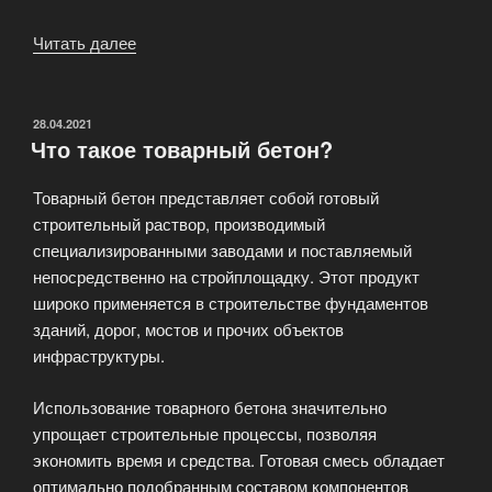
Читать далее
«Основные
виды
дефектов
бетона
ОПУБЛИКОВАНО
28.04.2021
Что такое товарный бетон?
и
способы
Товарный бетон представляет собой готовый
их
строительный раствор, производимый
устранения»
специализированными заводами и поставляемый
непосредственно на стройплощадку. Этот продукт
широко применяется в строительстве фундаментов
зданий, дорог, мостов и прочих объектов
инфраструктуры.
Использование товарного бетона значительно
упрощает строительные процессы, позволяя
экономить время и средства. Готовая смесь обладает
оптимально подобранным составом компонентов