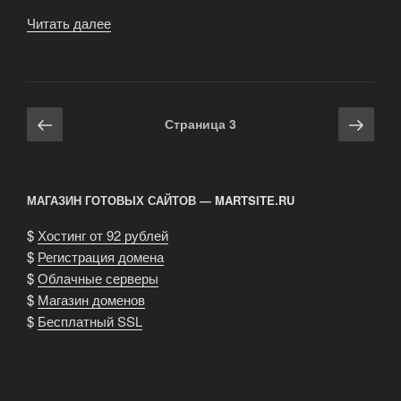
Читать далее
«Рассчёт
количества
воды
для
замеса
Навигация
Предыдущая
Сле
Страница
3
бетона»
по
страница
стра
записям
МАГАЗИН ГОТОВЫХ САЙТОВ — MARTSITE.RU
$
Хостинг от 92 рублей
$
Регистрация домена
$
Облачные серверы
$
Магазин доменов
$
Бесплатный SSL