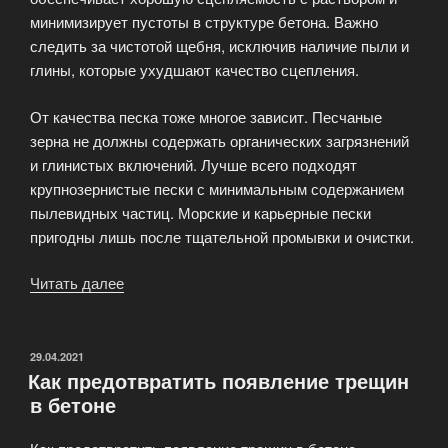
минимизирует пустоты в структуре бетона. Важно
следить за чистотой щебня, исключив наличие пыли и
глины, которые ухудшают качество сцепления.
От качества песка тоже многое зависит. Песчаные
зерна не должны содержать органических загрязнений
и глинистых включений. Лучше всего подходят
крупнозернистые пески с минимальным содержанием
пылевидных частиц. Морские и карьерные пески
пригодны лишь после тщательной промывки и очистки.
Читать далее
«Подбор
качественных
заполнителей
для
ОПУБЛИКОВАНО
29.04.2021
Как предотвратить появление трещин
бетона»
в бетоне