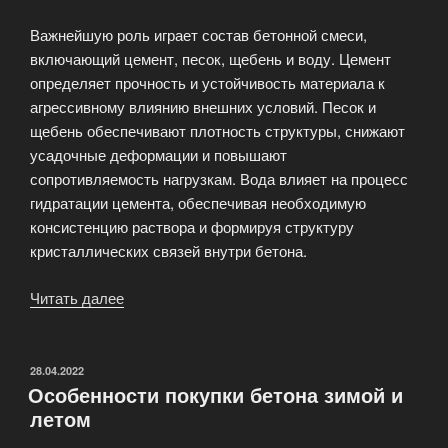
Важнейшую роль играет состав бетонной смеси,
включающий цемент, песок, щебень и воду. Цемент
определяет прочность и устойчивость материала к
агрессивному влиянию внешних условий. Песок и
щебень обеспечивают плотность структуры, снижают
усадочные деформации и повышают
сопротивляемость нагрузкам. Вода влияет на процесс
гидратации цемента, обеспечивая необходимую
консистенцию раствора и формируя структуру
кристаллических связей внутри бетона.
Читать далее
«Влияние
состава
бетона
на
ОПУБЛИКОВАНО
28.04.2022
Особенности покупки бетона зимой и
долговечность
летом
зданий
и