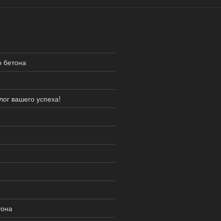
о бетона
ог вашего успеха!
тона