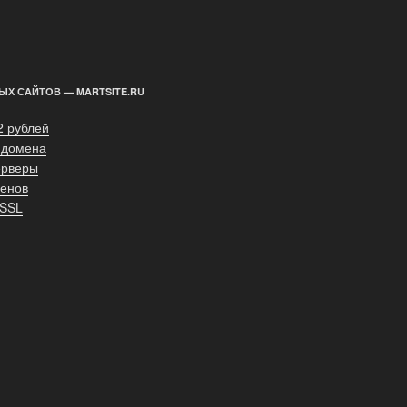
ЫХ САЙТОВ — MARTSITE.RU
2 рублей
 домена
ерверы
енов
 SSL