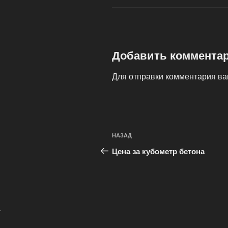
Добавить коммента
Для отправки комментария в
Навигация
Предыдущая
НАЗАД
по
запись:
Цена за кубометр бетона
записям
.