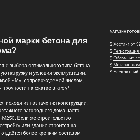
МАГАЗИН ГОТОВ
ой марки бетона для
$
Хостинг от 9
ома?
$
Регистрация
$
Облачные с
$
Магазин дом
я с выбора оптимального типа бетона,
$
Бесплатный
ю нагрузку и условия эксплуатации.
уквой «М», сопровождаемой числом,
 прочности на сжатие в кг/см².
я исходя из назначения конструкции.
оэтажного загородного дома часто
-М250. Если же строительство
стройку или здание строится на
 отдаётся более крепким составам