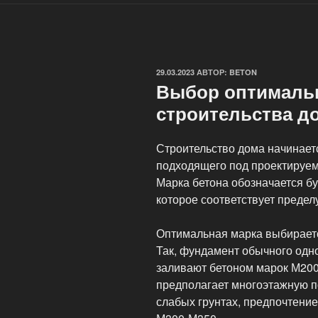
ОПУБЛИКОВАНО
29.03.2023
АВТОР:
BETON
Выбор оптимальн
строительства д
Строительство дома начинаетс
подходящего под проектируему
Марка бетона обозначается б
которое соответствует пределу
Оптимальная марка выбираетс
Так, фундамент обычного одн
заливают бетоном марок М200
предполагает многоэтажную по
слабых грунтах, предпочтение