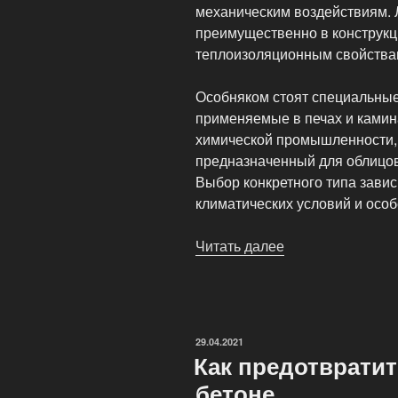
механическим воздействиям. 
преимущественно в конструк
теплоизоляционным свойствам
Особняком стоят специальные
применяемые в печах и камина
химической промышленности, 
предназначенный для облицов
Выбор конкретного типа завис
климатических условий и особ
Читать далее
«Применение
бетона
в
строительстве»
ОПУБЛИКОВАНО
29.04.2021
Как предотврати
бетоне