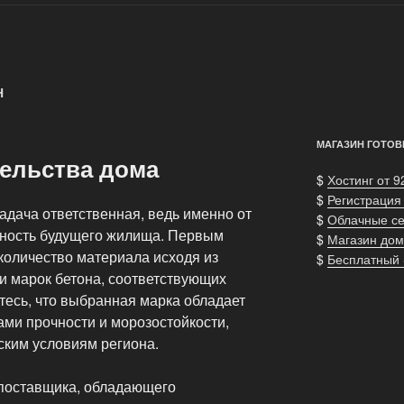
Н
МАГАЗИН ГОТОВ
тельства дома
$
Хостинг от 9
$
Регистрация
адача ответственная, ведь именно от
$
Облачные с
ечность будущего жилища. Первым
$
Магазин дом
количество материала исходя из
$
Бесплатный
и марок бетона, соответствующих
тесь, что выбранная марка обладает
ми прочности и морозостойкости,
ким условиям региона.
 поставщика, обладающего