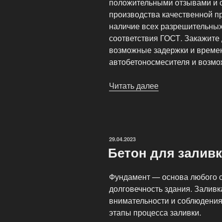
положительными отзывами и 
производства качественной п
наличие всех разрешительных
соответствия ГОСТ. Закажите
возможные задержки и времен
автобетоносмесителя и возмож
Читать далее
«Бетон
для
строительства
дома»
ОПУБЛИКОВАНО
29.04.2023
Бетон для залив
Фундамент — основа любого ст
долговечность здания. Заливк
внимательности и соблюдения
этапы процесса заливки.