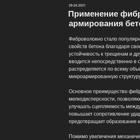
в
ОПУБЛИКОВАНО
29.04.2021
бетоне»
Применение фиб
армирования бет
Фиброволокно стало популяр
свойств бетона благодаря св
устойчивость к трещинам и д
вводится непосредственно в 
распределяется по всему объ
микроармированную структуру
Основное преимущество фибр
мелкодисперсности, позволя
улучшать сцепляемость между
повышает сопротивление удар
предотвращает образование 
Помимо увеличения механичес