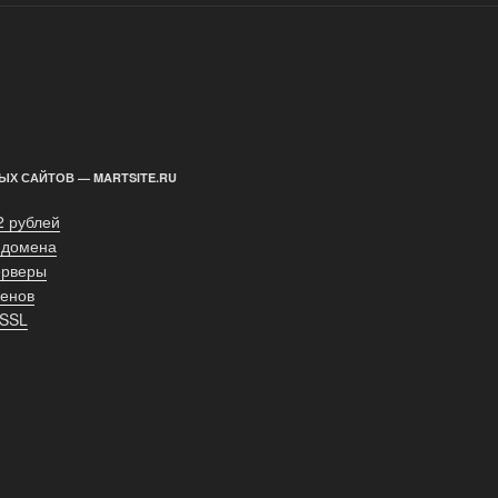
ЫХ САЙТОВ — MARTSITE.RU
2 рублей
 домена
ерверы
енов
 SSL