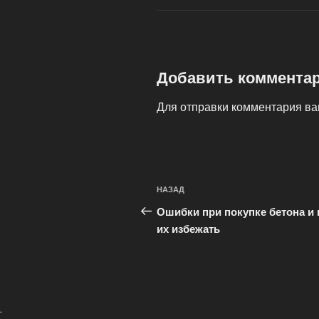
Добавить коммента
Для отправки комментария в
Навигация
Предыдущая
НАЗАД
по
запись:
Ошибки при покупке бетона и 
записям
их избежать
.