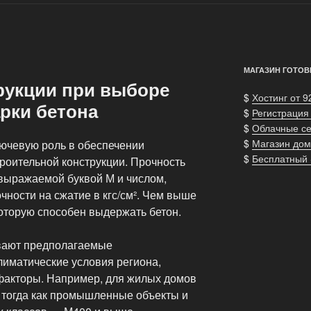
МАГАЗИН ГОТОВ
рукции при выборе
$
Хостинг от 9
рки бетона
$
Регистрация
$
Облачные с
$
Магазин дом
лючевую роль в обеспечении
$
Бесплатный
роительной конструкции. Прочность
 выражаемой буквой М и числом,
ности на сжатие в кгс/см². Чем выше
которую способен выдержать бетон.
ывают предполагаемые
лиматические условия региона,
 факторы. Например, для жилых домов
 тогда как промышленные объекты и