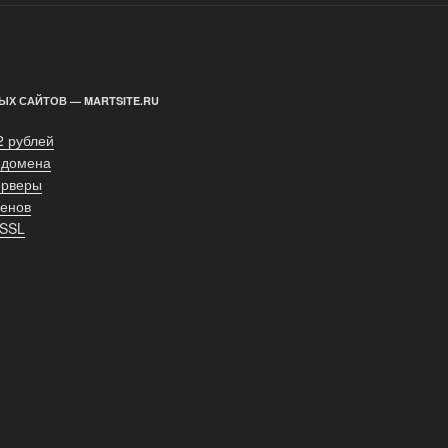
ЫХ САЙТОВ — MARTSITE.RU
2 рублей
 домена
ерверы
енов
 SSL