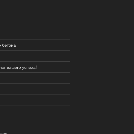
о бетона
ог вашего успеха!
тона