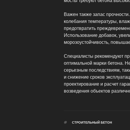
мосты требуют бетона высоки
Важен также запас прочности
колебания температуры, влаж
предотвратить преждевременн
Использование добавок, увел
морозоустойчивость, повышае
Специалисты рекомендуют пр
оптимальной марки бетона. Н
серьезным последствиям, так
и снижение сроков эксплуата
проектирование и расчет гара
возведения объектов различн
МЕТКИ
СТРОИТЕЛЬНЫЙ БЕТОН